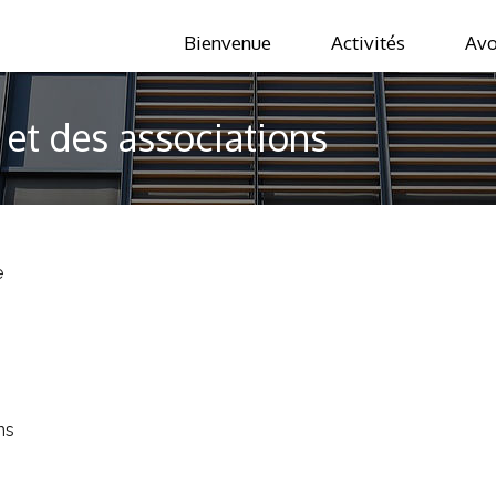
Bienvenue
Activités
Avo
 et des associations
e
ns