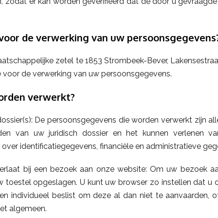
n, zodat er kan worden geverifieerd dat de door u gevraagde
e voor de verwerking van uw persoonsgegevens
tschappelijke zetel te 1853 Strombeek-Bever, Lakensestr
e voor de verwerking van uw persoonsgegevens.
rden verwerkt?
ossier(s): De persoonsgegevens die worden verwerkt zijn al
en van uw juridisch dossier en het kunnen verlenen van 
over identificatiegegevens, financiële en administratieve geg
erlaat bij een bezoek aan onze website: Om uw bezoek aan
toestel opgeslagen. U kunt uw browser zo instellen dat u 
” en individueel beslist om deze al dan niet te aanvaarden, o
het algemeen.